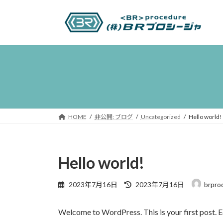
コ
ナ
ン
ビ
テ
ゲ
ン
ー
ツ
シ
へ
ョ
ス
ン
キ
に
ッ
移
プ
動
HOME
非公開: ブログ
Uncategorized
Hello world!
Hello world!
最
2023年7月16日
2023年7月16日
brpro
終
更
Welcome to WordPress. This is your first post. Edi
新
日