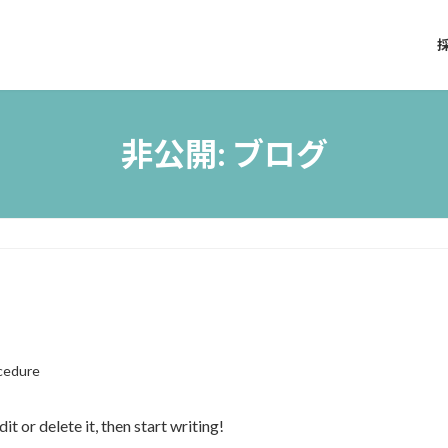
非公開: ブログ
cedure
t or delete it, then start writing!